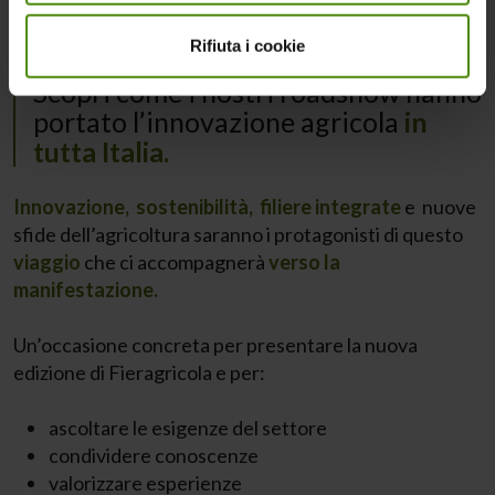
Il futuro si costruisce tappa dopo
tappa.
Rifiuta i cookie
Scopri come i nostri roadshow hanno
portato l’innovazione agricola
in
tutta Italia.
Innovazione, sostenibilità, filiere integrate
e nuove
sfide dell’agricoltura saranno i protagonisti di questo
viaggio
che ci accompagnerà
verso la
manifestazione.
Un’occasione concreta per presentare la nuova
edizione di Fieragricola e per:
ascoltare le esigenze del settore
condividere conoscenze
valorizzare esperienze