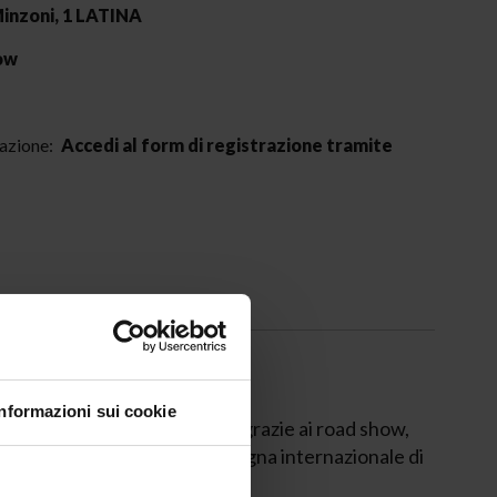
inzoni, 1
LATINA
ow
pazione:
Accedi al form di registrazione tramite
Informazioni sui cookie
entro-Sud Italia e nelle Isole grazie ai road show,
 sempre più stretti della rassegna internazionale di
icole della Penisola.