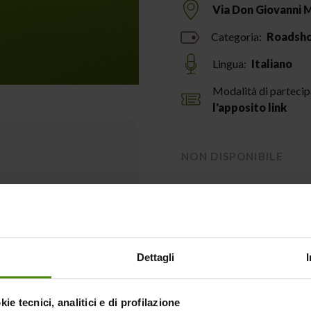
Via Don Giovanni M
Categoria:
Roadsh
Lingua:
Italiano
Modalità di parteci
l'apposito link
NON DISPONIBILE
Descrizione
Dettagli
Fieragricola arriva nel C
per rinsaldare i rapporti
Verona con le regioni agr
ie tecnici, analitici e di profilazione