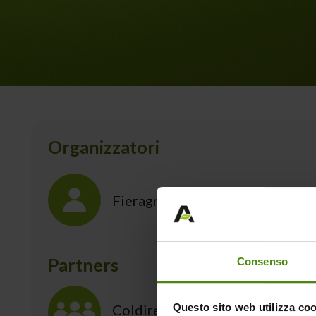
Organizzatori
Fieragricola
Partners
Consenso
Coldiretti Latina
Questo sito web utilizza cook