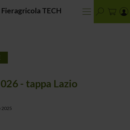
Fieragricola TECH
E
26 - tappa Lazio
e 2025