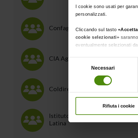
I cookie sono usati per garant
personalizzati.
Confagricoltura Latina
Cliccando sul tasto
«Accetta 
cookie selezionati»
saranno i
eventualmente selezionati da
CIA Agricoltori Italiani Latina
Cliccando su
«Mostra dettag
Selezione
presente sito.
Necessari
del
consenso
Clicca
qui
per visualizzare l’
Coldiretti Frosinone
Rifiuta i cookie
Istituto di Istruzione Superior
Latina