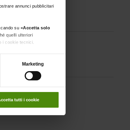
ostrare annunci pubblicitari
EGISTRARTI
liccando su
«Accetta solo
 quelli ulteriori
o i cookie tecnici.
ati
nstallano i cookie tramite il
la LAZIO 19 12 25
Marketing
ccetta tutti i cookie