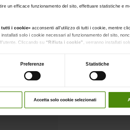
Tappa: Lazio
ire un efficace funzionamento del sito, effettuare statistiche e m
CLICCA QUI PER R
tutti i cookie»
acconsenti all’utilizzo di tutti i cookie, mentre c
nstallati solo i cookie necessari al funzionamento del sito, nonché
ll’utente. Cliccando su
“Rifiuta i cookie”
, verranno installati sol
Documenti alleg
li»
puoi vedere nel dettaglio i singoli cookie e le terze parti che i
Road Show Fieragrico
Preferenze
Statistiche
informativa privacy.
Condividi su:
Accetta solo cookie selezionati
A
e San Benedetto