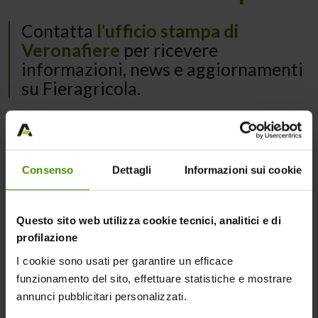
Contatta
l’ufficio stampa di
Veronafiere
per ricevere
informazioni, news e aggiornamenti
su Fieragricola.
Consenso
Dettagli
Informazioni sui cookie
Capo Ufficio Stampa:
Questo sito web utilizza cookie tecnici, analitici e di
profilazione
Carlo Alberto Delaini
I cookie sono usati per garantire un efficace
funzionamento del sito, effettuare statistiche e mostrare
M
pressoffice@veronafiere.it
annunci pubblicitari personalizzati.