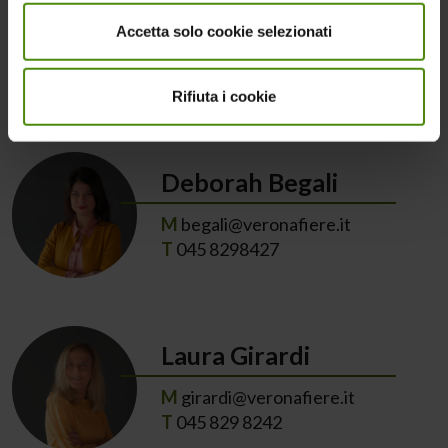
Giorgia Dusi
Accetta solo cookie selezionati
M
dusi@veronafiere.it
T
045 829 8210
Rifiuta i cookie
Deborah Begali
M
begali@veronafiere.it
T
045 8298427
Laura Girardi
M
girardi@veronafiere.it
T
045 829 8242