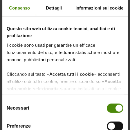
Consenso
Dettagli
Informazioni sui cookie
Questo sito web utilizza cookie tecnici, analitici e di
profilazione
I cookie sono usati per garantire un efficace
BIGLIETTO DIGITALE
funzionamento del sito, effettuare statistiche e mostrare
annunci pubblicitari personalizzati.
Il tuo biglietto di ingresso in formato digitale.
Cliccando sul tasto
«Accetta tutti i cookie»
acconsenti
all’utilizzo di tutti i cookie, mentre cliccando su
«Accetta
solo cookie selezionati»
saranno installati solo i cookie
necessari al funzionamento del sito, nonché quelli
Selezione
ulteriori eventualmente selezionati dall’utente. Cliccando
Necessari
del
su
“Rifiuta i cookie”
, verranno installati solo i cookie
consenso
tecnici.
LISTA ESPOSITORI
Preferenze