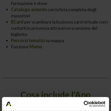
formazione e show
Catalogo aziende
con la lista completa degli
espositori
BCard
per scambiare la business card virtuale con i
contatti in presenza attraverso scansione del
biglietto
Percorsi tematici
su mappa
Funzione
Memo
Cosa include l'App
Scopri le nuove funzioni dell'App ufficiale