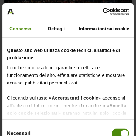
Consenso
Dettagli
Informazioni sui cookie
Questo sito web utilizza cookie tecnici, analitici e di
profilazione
I cookie sono usati per garantire un efficace
funzionamento del sito, effettuare statistiche e mostrare
annunci pubblicitari personalizzati.
Il Dairy Show
Cliccando sul tasto
«Accetta tutti i cookie»
acconsenti
all’utilizzo di tutti i cookie, mentre cliccando su
«Accetta
Presso il Pad. 10 - 5/6 febbraio 2026
solo cookie selezionati»
saranno installati solo i cookie
necessari al funzionamento del sito, nonché quelli
Selezione
ulteriori eventualmente selezionati dall’utente. Cliccando
La vetrina dedicata all’eccellenza della
zootecnia da latte
,
Necessari
del
su
“Rifiuta i cookie”
, verranno installati solo i cookie