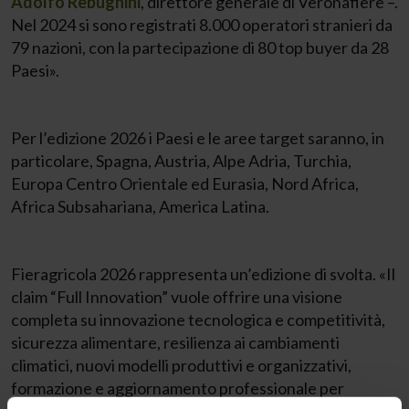
Adolfo Rebughini
, direttore generale di Veronafiere –.
Nel 2024 si sono registrati 8.000 operatori stranieri da
79 nazioni, con la partecipazione di 80 top buyer da 28
Paesi».
Per l’edizione 2026 i Paesi e le aree target saranno, in
particolare, Spagna, Austria, Alpe Adria, Turchia,
Europa Centro Orientale ed Eurasia, Nord Africa,
Africa Subsahariana, America Latina.
Fieragricola 2026 rappresenta un’edizione di svolta. «Il
claim “Full Innovation” vuole offrire una visione
completa su innovazione tecnologica e competitività,
sicurezza alimentare, resilienza ai cambiamenti
climatici, nuovi modelli produttivi e organizzativi,
formazione e aggiornamento professionale per