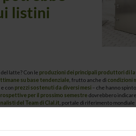
i listini
 del latte? Con le
produzioni dei principali produttori di l
ettimane su base tendenziale
, frutto anche di
condizioni 
, e con
prezzi sostenuti da diversi mesi
– che hanno spinto g
rospettive per il prossimo semestre
dovrebbero indicar
nalisti del Team di Clal.it
, portale di riferimento mondiale 
o delle produzioni
, in particolare, abbraccia i
principali pa
Australia, Argentina, Bielorussia, Cile, Nuova Zelanda, 