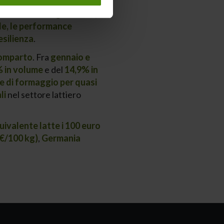
to diversi aspetti delle
ioramento della genomica
).
le, le performance
esilienza
.
comparto
. Fra
gennaio e
 in volume
e del
14,9% in
e di formaggio per quasi
li
nel settore lattiero
uivalente latte i 100 euro
 €/100 kg)
,
Germania