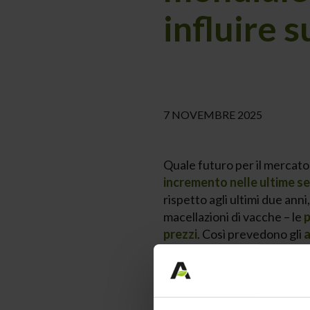
influire su
7 NOVEMBRE 2025
Quale futuro per il mercato
incremento nelle ultime s
rispetto agli ultimi due anni
macellazioni di vacche – le
p
prezzi
. Così prevedono gli
a
caseario.
La
tendenza all’increment
burro, polveri e formaggi
(