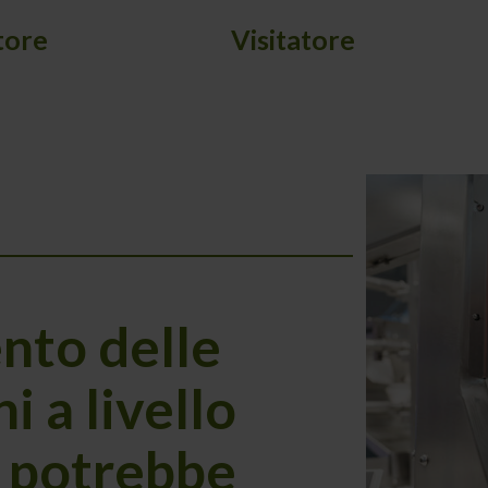
tore
Visitatore
nto delle
i a livello
 potrebbe