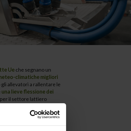
atte Ue
che segnano un
meteo-climatiche migliori
li allevatori a rallentare le
e
una lieve flessione dei
per il settore lattiero
esi esportatori di latte,
Unione europea, Usa,