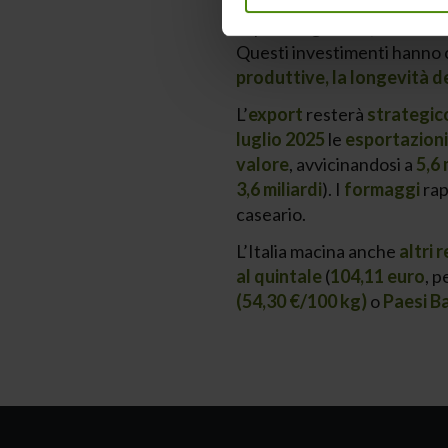
basata su
digitalizzazione
imprese agricole (
meccanizz
Questi investimenti hanno 
produttive, la longevità dei
L’
export
resterà
strategic
luglio 2025
le
esportazioni
valore
, avvicinandosi a
5,6 
3,6 miliardi
). I
formaggi
rap
caseario.
L’Italia macina anche
altri 
al quintale
(
104,11 euro
, p
(54,30 €/100 kg)
o
Paesi Ba