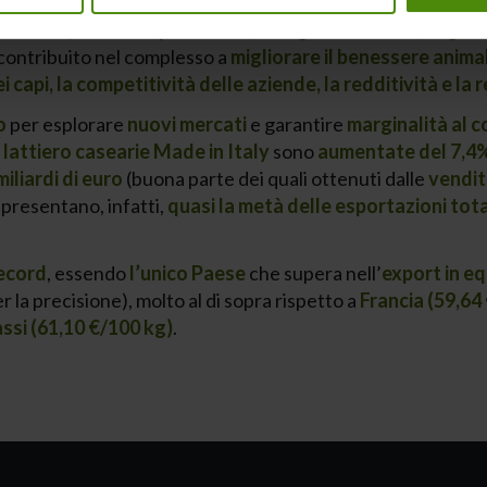
, robotica, automazione e innovazioni
, che hanno riguarda
azione, nuovi siti produttivi, energie rinnovabili, migl
contribuito nel complesso a
migliorare il benessere anima
 capi, la competitività delle aziende, la redditività e la r
o
per esplorare
nuovi mercati
e garantire
marginalità al 
 lattiero casearie Made in Italy
sono
aumentate del 7,4%
miliardi di euro
(buona parte dei quali ottenuti dalle
vendit
presentano, infatti,
quasi la metà delle esportazioni tota
record
, essendo
l’unico Paese
che supera nell’
export in eq
er la precisione), molto al di sopra rispetto a
Francia (59,64
ssi (61,10 €/100 kg)
.