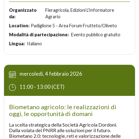
aumentare rese e qualità dell’olio, con attenzione a
sostenibilità e competitività.
Organizzato
Fieragricola, Edizioni L'Informatore
da:
Agrario
Location:
Padiglione 5 - Area Forum Frutteto/Oliveto
Modalità di partecipazione:
Evento pubblico gratuito
Lingua:
Italiano
mercoledì, 4 febbraio 2026
11:00 - 13:00 (CET)
Biometano agricolo: le realizzazioni di
oggi, le opportunità di domani
La scelta strategica della Società Agricola Dordoni.
Dalla volata del PNRR alle soluzioni per il futuro.
Biometano 2.0: tecnologie, reti e valorizzazione delle