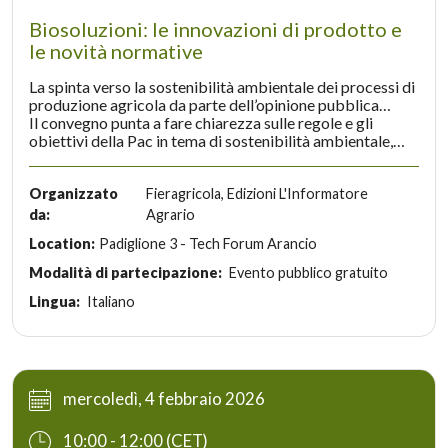
Biosoluzioni: le innovazioni di prodotto e
le novità normative
La spinta verso la sostenibilità ambientale dei processi di
produzione agricola da parte dell’opinione pubblica
europea è sempre più forte e l’Europa attraverso la Pac
Il convegno punta a fare chiarezza sulle regole e gli
2023-2027 aiuta gli agricoltori verso la transizione
obiettivi della Pac in tema di sostenibilità ambientale,
verde.
razionalizzazione degli input e sostegno ai metodi di
produzione integrata e biologica. Focus dell’incontro sarà
inoltre il progresso della normativa Ue in tema di
Organizzato
Fieragricola, Edizioni L'Informatore
biosolutions (agenti di biocontrollo e biostimolanti) e le
da:
Agrario
innovazioni sulle quali gli agricoltori potranno contare nel
Location:
Padiglione 3 - Tech Forum Arancio
prossimo futuro.
Modalità di partecipazione:
Evento pubblico gratuito
Lingua:
Italiano
mercoledì, 4 febbraio 2026
10:00 - 12:00 (CET)