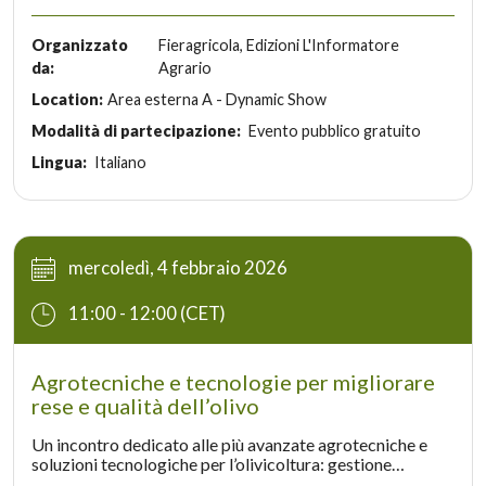
macchine robot, attrezzature, sistemi elettrificati e 4.0
per colture di pieno campo e specializzate. L’evento è
organizzato dai periodici tecnici di Edizioni L’Informatore
Organizzato
Fieragricola, Edizioni L'Informatore
Agrario (L’Informatore Agrario, MAD Macchine Agricole
da:
Agrario
Domani e Vite & Vino) con la collaborazione del Tesaf, il
Location:
Area esterna A - Dynamic Show
Dipartimento Territorio e Sistemi Agro-Forestali
dell’Università di Padova e Veronafiere.
Modalità di partecipazione:
Evento pubblico gratuito
Lingua:
Italiano
mercoledì, 4 febbraio 2026
11:00 - 12:00 (CET)
Agrotecniche e tecnologie per migliorare
rese e qualità dell’olivo
Un incontro dedicato alle più avanzate agrotecniche e
soluzioni tecnologiche per l’olivicoltura: gestione
colturale, potatura, irrigazione e strumenti digitali per